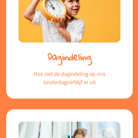
Dagindeling
Hoe ziet de dagindeling op ons
kinderdagverblijf er uit