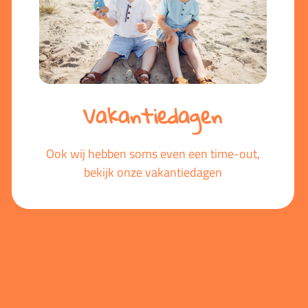
Vakantiedagen
Ook wij hebben soms even een time-out,
bekijk onze vakantiedagen