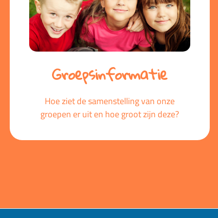
Groepsinformatie
Hoe ziet de samenstelling van onze
groepen er uit en hoe groot zijn deze?