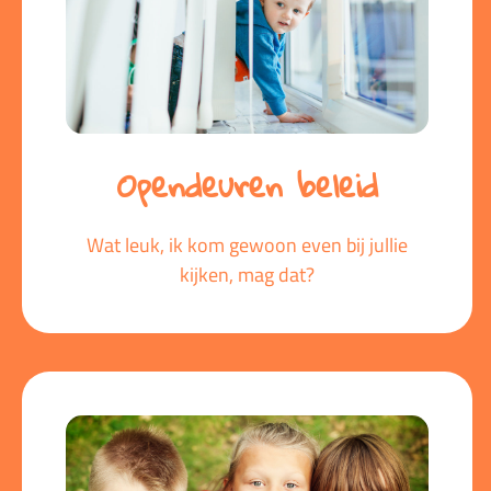
Opendeuren beleid
Wat leuk, ik kom gewoon even bij jullie
kijken, mag dat?