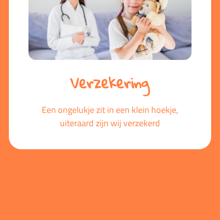
Verzekering
Een ongelukje zit in een klein hoekje,
uiteraard zijn wij verzekerd