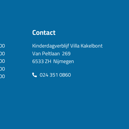
Contact
:00
Kinderdagverblijf Villa Kakelbont
:00
Van Peltlaan
269
:00
6533 ZH
Nijmegen
:00
024 351 0860
:00