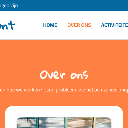
gen zijn
ont
HOME
OVER ONS
ACTIVITEIT
Over ons
n en hoe we werken? Geen probleem, we hebben zo veel mo